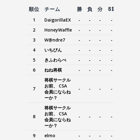
順位
チーム
勝
負
分
SB
MD
1
DaigorillaEX
-
-
-
-
-
2
HoneyWaffle
-
-
-
-
-
3
W@ndre7
-
-
-
-
-
4
いちびん
-
-
-
-
-
5
きふわらべ
-
-
-
-
-
6
ねね将棋
-
-
-
-
-
将棋サークル
お前、 CSA
7
-
-
-
-
-
会員にならね
ーか？
将棋サークル
お前、 CSA
8
-
-
-
-
-
会員にならね
ーか？
9
elmo
-
-
-
-
-