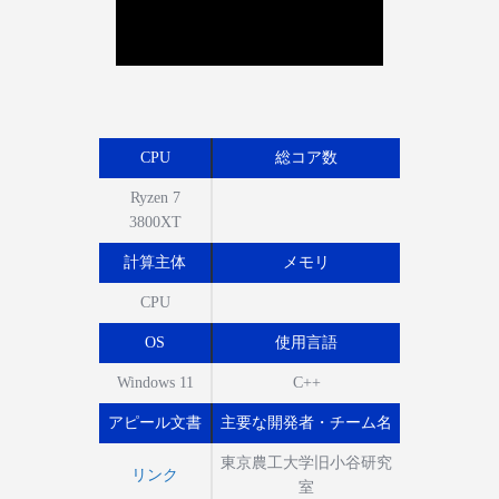
CPU
総コア数
Ryzen 7
3800XT
計算主体
メモリ
CPU
OS
使用言語
Windows 11
C++
アピール文書
主要な開発者・チーム名
東京農工大学旧小谷研究
リンク
室