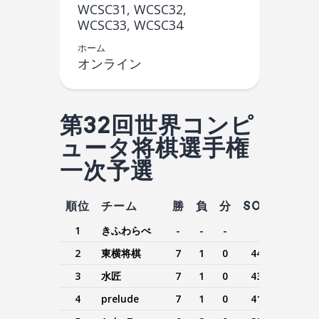
WCSC31, WCSC32,
WCSC33, WCSC34
ホーム
オンライン
第32回世界コンピ
ュータ将棋選手権
一次予選
順位
チーム
勝
負
分
SOLC
SB
1
きふわらべ
-
-
-
-
-
2
東横将棋
7
1
0
44.5
37.5
3
水匠
7
1
0
43.5
36.5
4
prelude
7
1
0
41.0
34.0