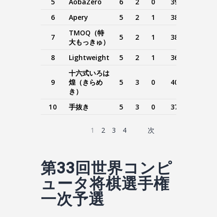
5
AobaZero
6
2
0
39.0
27.0
6
Apery
5
2
1
38.5
19.0
TMOQ（特
7
5
2
1
38.0
18.5
大もっきゅ）
8
Lightweight
5
2
1
36.5
18.0
十六式いろは
9
煌（きらめ
5
3
0
40.0
22.0
き）
10
手抜き
5
3
0
37.0
19.0
1
2
3
4
次
第33回世界コンピ
ュータ将棋選手権
一次予選