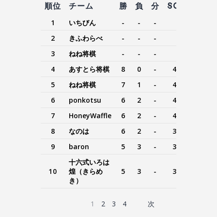
順位
チーム
勝
負
分
SOLC
SB
1
いちびん
-
-
-
-
-
2
きふわらべ
-
-
-
-
-
3
ねね将棋
-
-
-
-
-
4
あすとら将棋
8
0
-
41.0
41.0
5
ねね将棋
7
1
-
40.0
32.0
6
ponkotsu
6
2
-
42.0
27.0
7
HoneyWaffle
6
2
-
41.0
27.0
8
なのは
6
2
-
38.0
24.0
9
baron
5
3
-
38.0
20.0
十六式いろは
10
煌（きらめ
5
3
-
37.0
18.0
き）
1
2
3
4
次