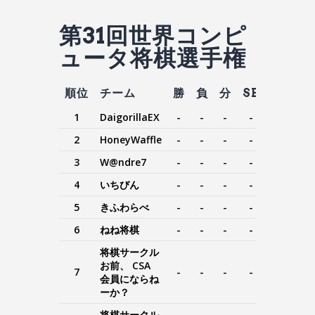
第31回世界コンピ
ュータ将棋選手権
順位
チーム
勝
負
分
SB
MD
1
DaigorillaEX
-
-
-
-
-
2
HoneyWaffle
-
-
-
-
-
3
W@ndre7
-
-
-
-
-
4
いちびん
-
-
-
-
-
5
きふわらべ
-
-
-
-
-
6
ねね将棋
-
-
-
-
-
将棋サークル
お前、 CSA
7
-
-
-
-
-
会員にならね
ーか？
将棋サークル