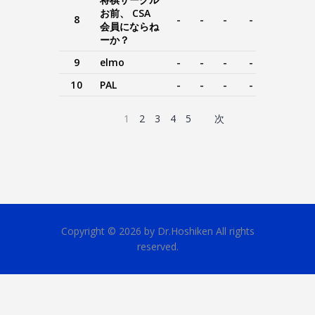
お前、 CSA
8
-
-
-
-
-
会員にならね
ーか？
9
elmo
-
-
-
-
-
10
PAL
-
-
-
-
-
1
2
3
4
5
次
Copyright © 2026 by Dr.Hoshiken All rights
reserved.