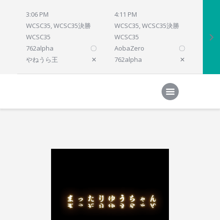
3:06 PM
4:11 PM
4:12 
WCSC35, WCSC35決勝
WCSC35, WCSC35決勝
WCSC
WCSC35
WCSC35
WCSC
762alpha
〇
AobaZero
〇
dlsho
やねうら王
✕
762alpha
✕
prelu
Home
対局結果
次の対局
順位
参加プログラム