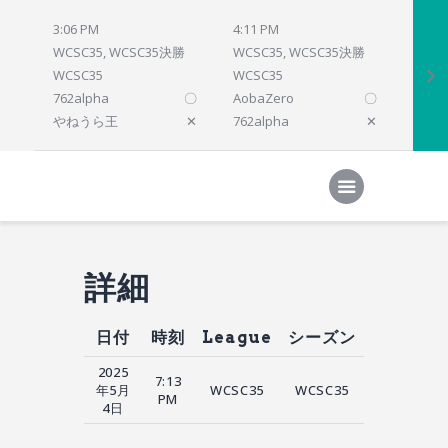
3:06 PM
4:11 PM
4:12 
WCSC35, WCSC35決勝
WCSC35, WCSC35決勝
WCSC
WCSC35
WCSC35
WCSC
762alpha
〇
AobaZero
〇
dlsho
やねうら王
✕
762alpha
✕
prelu
Home
対局結果
次の対局
順位
参加プログラム
詳細
日付
時刻
League
シーズン
2025
7:13
年5月
WCSC35
WCSC35
PM
4日