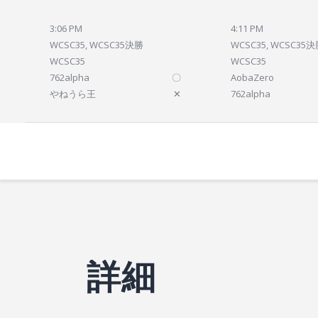
3:06 PM
4:11 PM
WCSC35, WCSC35決勝
WCSC35, WCSC35
WCSC35
WCSC35
762alpha
〇
AobaZero
やねうら王
✕
762alpha
詳細