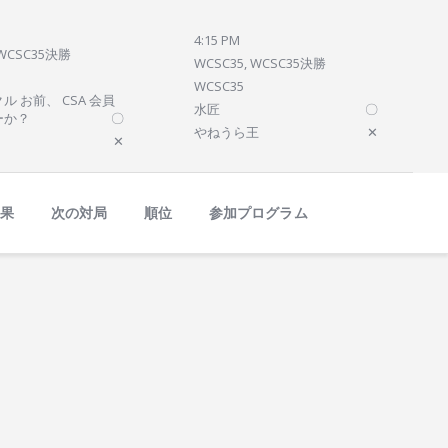
4:15 PM
 WCSC35決勝
WCSC35, WCSC35決勝
WCSC35
ル お前、 CSA 会員
水匠
〇
ーか？
〇
やねうら王
✕
✕
結果
次の対局
順位
参加プログラム