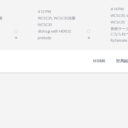
Home
4:14 PM
4:12 PM
対局結果
WCSC35,
決勝
WCSC35, WCSC35決勝
WCSC35
次の対局
WCSC35
将棋サーク
〇
dlshogi with HEROZ
〇
順位
にならね
✕
prelude
✕
Ryfamate
参加プログラム
HOME
対局