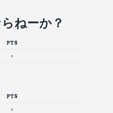
ならねーか？
PTS
0
PTS
0