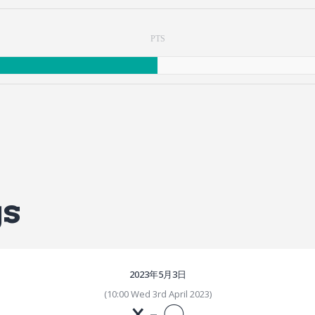
PTS
gs
2023年5月3日
(10:00 Wed 3rd April 2023)
×
-
〇