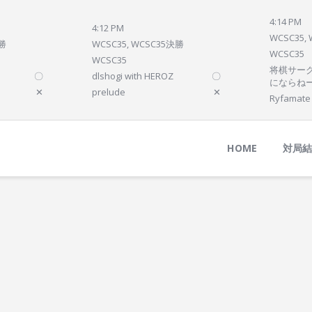
Home
4:14 PM
4:12 PM
対局結果
WCSC35,
決勝
WCSC35, WCSC35決勝
WCSC35
次の対局
WCSC35
将棋サーク
〇
dlshogi with HEROZ
〇
順位
にならね
✕
prelude
✕
Ryfamate
参加プログラム
HOME
対局