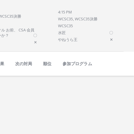
4:15 PM
 WCSC35決勝
WCSC35, WCSC35決勝
WCSC35
ル お前、 CSA 会員
水匠
〇
ーか？
〇
やねうら王
✕
✕
結果
次の対局
順位
参加プログラム