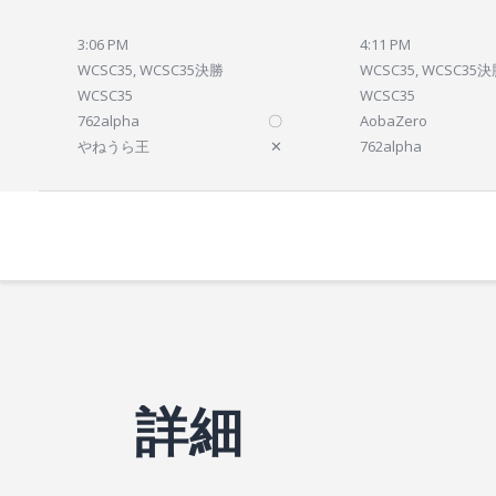
3:06 PM
4:11 PM
WCSC35, WCSC35決勝
WCSC35, WCSC35
WCSC35
WCSC35
762alpha
〇
AobaZero
やねうら王
✕
762alpha
詳細