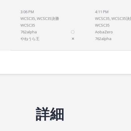
3:06 PM
4:11 PM
WCSC35, WCSC35決勝
WCSC35, WCSC35
WCSC35
WCSC35
762alpha
〇
AobaZero
やねうら王
✕
762alpha
詳細