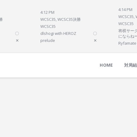
Home
4:14 PM
4:12 PM
対局結果
WCSC35,
決勝
WCSC35, WCSC35決勝
WCSC35
次の対局
WCSC35
将棋サーク
〇
dlshogi with HEROZ
〇
順位
にならね
✕
prelude
✕
Ryfamate
参加プログラム
HOME
対局