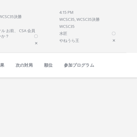
4:15 PM
 WCSC35決勝
WCSC35, WCSC35決勝
WCSC35
ル お前、 CSA 会員
水匠
〇
ーか？
〇
やねうら王
✕
✕
結果
次の対局
順位
参加プログラム