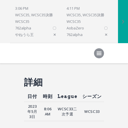
3:06 PM
4:11 PM
4:12 
WCSC35, WCSC35決勝
WCSC35, WCSC35決勝
WCSC
WCSC35
WCSC35
WCSC
762alpha
〇
AobaZero
〇
dlsho
やねうら王
✕
762alpha
✕
prelu
Home
対局結果
次の対局
順位
参加プログラム
詳細
日付
時刻
League
シーズン
2023
8:06
WCSC33二
年5月
WCSC33
AM
次予選
3日