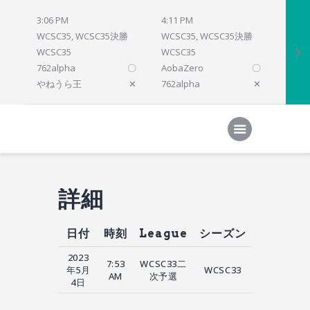
3:06 PM
4:11 PM
4:12 
WCSC35, WCSC35決勝
WCSC35, WCSC35決勝
WCSC
WCSC35
WCSC35
WCSC
762alpha
〇
AobaZero
〇
dlsho
やねうら王
✕
762alpha
✕
prelu
Home
対局結果
次の対局
順位
参加プログラム
詳細
日付
時刻
League
シーズン
2023
7:53
WCSC33二
年5月
WCSC33
AM
次予選
4日