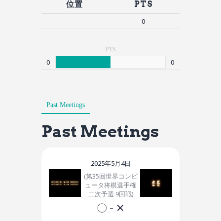
位置
PTS
0
PTS
0
0
Past Meetings
Past Meetings
2025年5月4日
(第35回世界コンピ
ュータ将棋選手権
二次予選 9回戦)
〇
-
✕