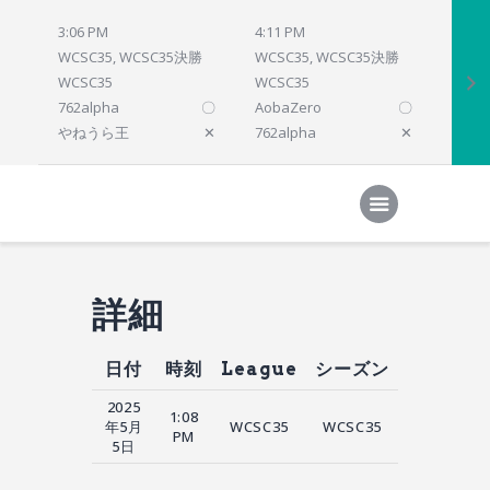
3:06 PM
4:11 PM
4:12 
WCSC35, WCSC35決勝
WCSC35, WCSC35決勝
WCSC
WCSC35
WCSC35
WCSC
762alpha
〇
AobaZero
〇
dlsho
やねうら王
✕
762alpha
✕
prelu
Home
対局結果
次の対局
順位
参加プログラム
詳細
日付
時刻
League
シーズン
2025
1:08
年5月
WCSC35
WCSC35
PM
5日