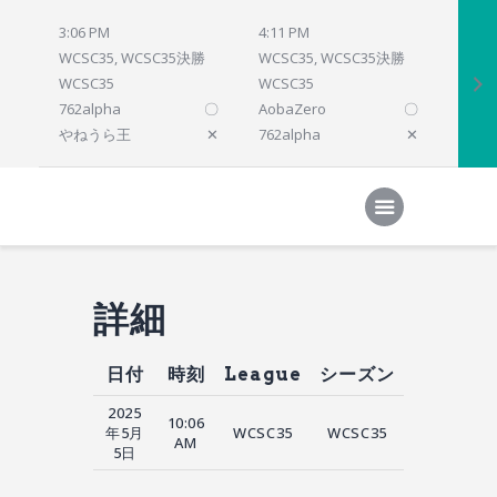
3:06 PM
4:11 PM
4:12 
WCSC35, WCSC35決勝
WCSC35, WCSC35決勝
WCSC
WCSC35
WCSC35
WCSC
762alpha
〇
AobaZero
〇
dlsho
やねうら王
✕
762alpha
✕
prelu
Home
対局結果
次の対局
順位
参加プログラム
詳細
日付
時刻
League
シーズン
2025
10:06
年5月
WCSC35
WCSC35
AM
5日