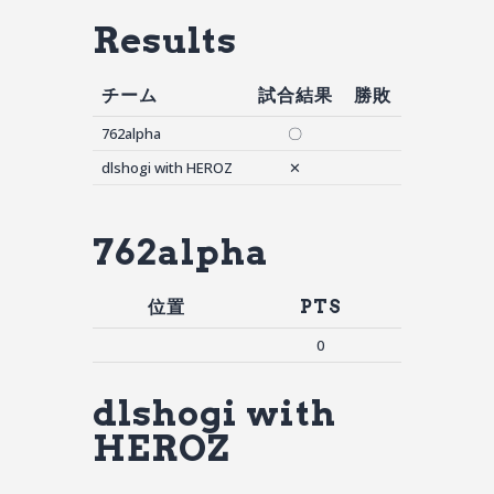
Results
チーム
試合結果
勝敗
762alpha
〇
dlshogi with HEROZ
✕
762alpha
位置
PTS
0
dlshogi with
HEROZ