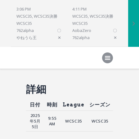
3:06 PM
4:11 PM
4:12 
WCSC35, WCSC35決勝
WCSC35, WCSC35決勝
WCSC
WCSC35
WCSC35
WCSC
762alpha
〇
AobaZero
〇
dlsho
やねうら王
✕
762alpha
✕
prelu
Home
対局結果
次の対局
順位
参加プログラム
詳細
日付
時刻
League
シーズン
2025
9:55
年5月
WCSC35
WCSC35
AM
5日