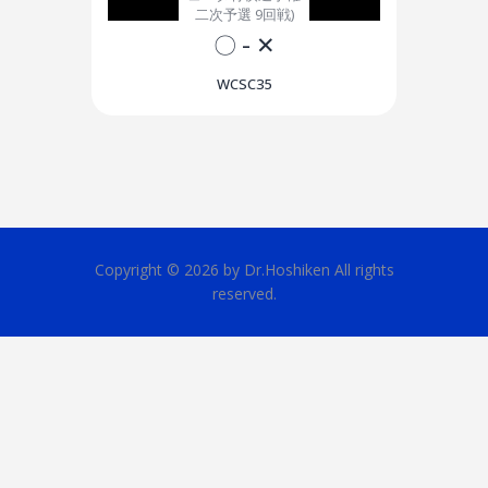
二次予選 9回戦)
〇
-
✕
WCSC35
Copyright © 2026 by Dr.Hoshiken All rights
reserved.