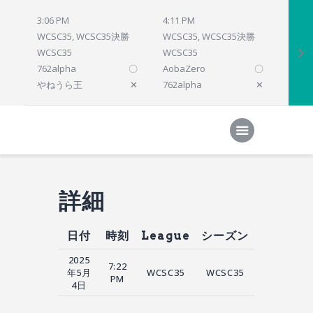
3:06 PM
4:11 PM
4:12 
WCSC35, WCSC35決勝
WCSC35, WCSC35決勝
WCSC
WCSC35
WCSC35
WCSC
762alpha
〇
AobaZero
〇
dlsho
やねうら王
✕
762alpha
✕
prelu
Home
対局結果
次の対局
順位
参加プログラム
詳細
日付
時刻
League
シーズン
2025
7:22
年5月
WCSC35
WCSC35
PM
4日