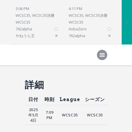
3:06 PM
4:11 PM
4:12 
WCSC35, WCSC35決勝
WCSC35, WCSC35決勝
WCSC
WCSC35
WCSC35
WCSC
762alpha
〇
AobaZero
〇
dlsho
やねうら王
✕
762alpha
✕
prelu
Home
対局結果
次の対局
順位
参加プログラム
詳細
日付
時刻
League
シーズン
2025
7:09
年5月
WCSC35
WCSC35
PM
4日