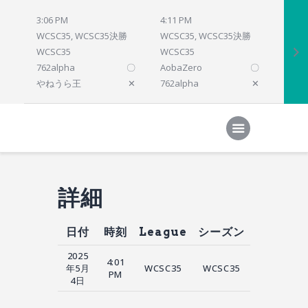
3:06 PM
4:11 PM
4:12 
WCSC35, WCSC35決勝
WCSC35, WCSC35決勝
WCSC
WCSC35
WCSC35
WCSC
762alpha
〇
AobaZero
〇
dlsho
やねうら王
✕
762alpha
✕
prelu
Home
対局結果
次の対局
順位
参加プログラム
詳細
日付
時刻
League
シーズン
2025
4:01
年5月
WCSC35
WCSC35
PM
4日