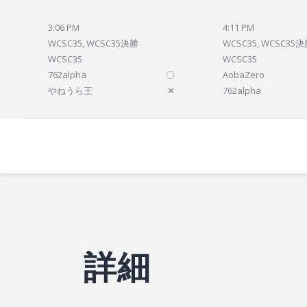
3:06 PM
4:11 PM
WCSC35, WCSC35決勝
WCSC35, WCSC35
WCSC35
WCSC35
762alpha
〇
AobaZero
やねうら王
✕
762alpha
詳細