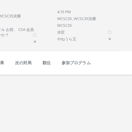
4:15 PM
 WCSC35決勝
WCSC35, WCSC35決勝
WCSC35
ル お前、 CSA 会員
水匠
〇
ーか？
〇
やねうら王
✕
✕
結果
次の対局
順位
参加プログラム