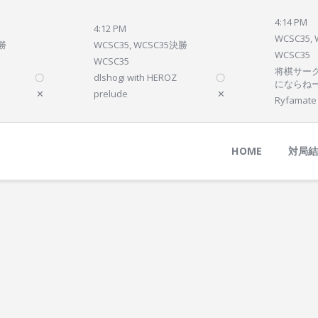
Home
4:14 PM
4:12 PM
対局結果
WCSC35,
決勝
WCSC35, WCSC35決勝
WCSC35
次の対局
WCSC35
将棋サーク
〇
dlshogi with HEROZ
〇
順位
にならね
✕
prelude
✕
Ryfamate
参加プログラム
HOME
対局