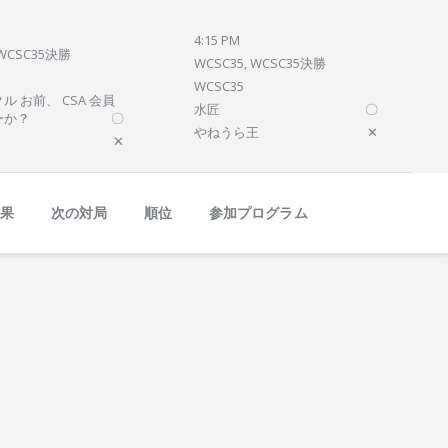
4:15 PM
 WCSC35決勝
WCSC35, WCSC35決勝
WCSC35
ル お前、 CSA 会員
水匠
〇
ーか？
〇
やねうら王
✕
✕
結果
次の対局
順位
参加プログラム