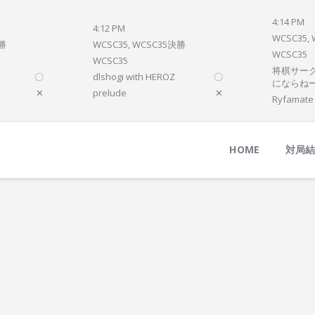
Home
4:14 PM
4:12 PM
対局結果
WCSC35,
決勝
WCSC35, WCSC35決勝
WCSC35
次の対局
WCSC35
将棋サーク
〇
dlshogi with HEROZ
〇
順位
にならね
✕
prelude
✕
Ryfamate
参加プログラム
HOME
対局