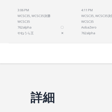
3:06 PM
4:11 PM
WCSC35, WCSC35決勝
WCSC35, WCSC35
WCSC35
WCSC35
762alpha
〇
AobaZero
やねうら王
✕
762alpha
詳細