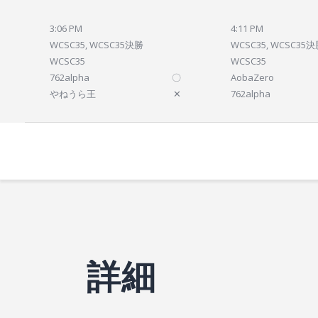
3:06 PM
4:11 PM
WCSC35, WCSC35決勝
WCSC35, WCSC35
WCSC35
WCSC35
762alpha
〇
AobaZero
やねうら王
✕
762alpha
詳細