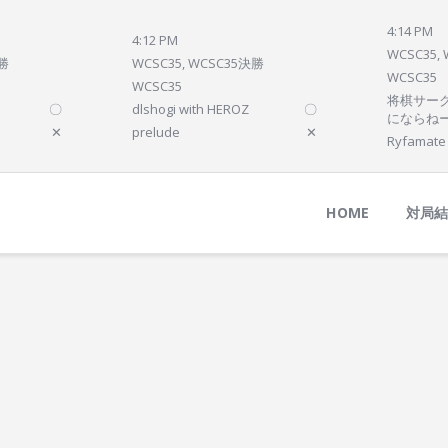
Home
4:14 PM
4:12 PM
対局結果
WCSC35,
決勝
WCSC35, WCSC35決勝
WCSC35
次の対局
WCSC35
将棋サーク
〇
dlshogi with HEROZ
〇
順位
にならね
✕
prelude
✕
Ryfamate
参加プログラム
HOME
対局