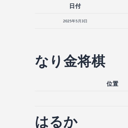
日付
2025年5月3日
なり金将棋
位置
はるか