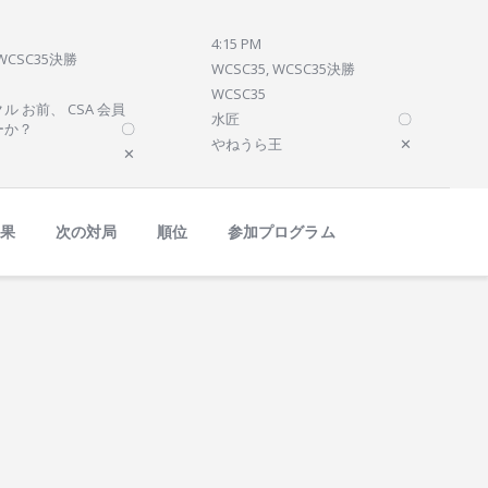
4:15 PM
 WCSC35決勝
WCSC35, WCSC35決勝
WCSC35
ル お前、 CSA 会員
水匠
〇
ーか？
〇
やねうら王
✕
✕
結果
次の対局
順位
参加プログラム