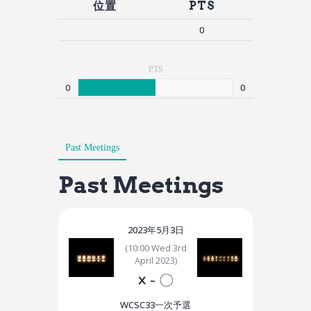
位置
PTS
0
PTS
0
0
Past Meetings
Past Meetings
2023年5月3日
(10:00 Wed 3rd
April 2023)
×
-
〇
WCSC33一次予選