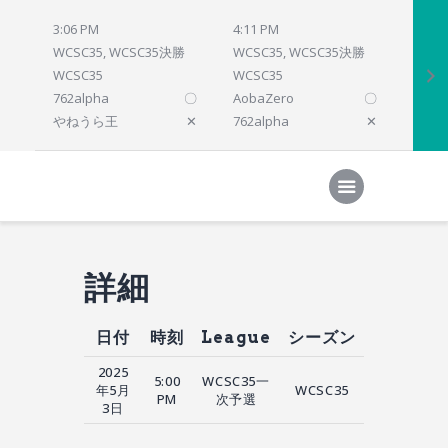
3:06 PM
4:11 PM
4:12 
WCSC35, WCSC35決勝
WCSC35, WCSC35決勝
WCSC
WCSC35
WCSC35
WCSC
762alpha
〇
AobaZero
〇
dlsho
やねうら王
✕
762alpha
✕
prelu
Home
対局結果
次の対局
順位
参加プログラム
詳細
日付
時刻
League
シーズン
2025
5:00
WCSC35一
年5月
WCSC35
PM
次予選
3日