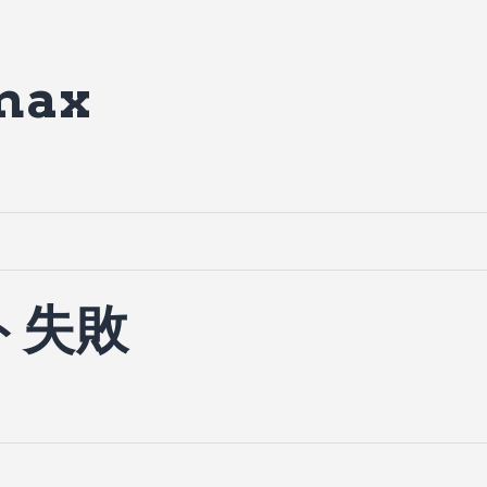
max
ト失敗