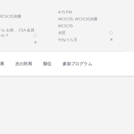
4:15 PM
 WCSC35決勝
WCSC35, WCSC35決勝
WCSC35
ル お前、 CSA 会員
水匠
〇
ーか？
〇
やねうら王
✕
✕
結果
次の対局
順位
参加プログラム