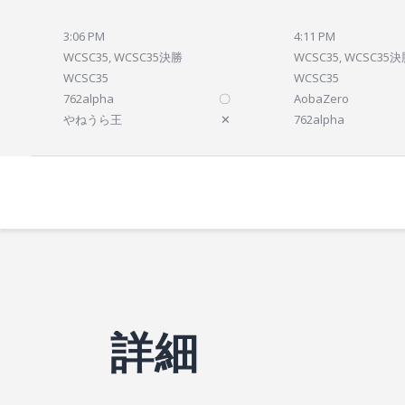
3:06 PM
4:11 PM
WCSC35, WCSC35決勝
WCSC35, WCSC35
WCSC35
WCSC35
762alpha
〇
AobaZero
やねうら王
✕
762alpha
詳細