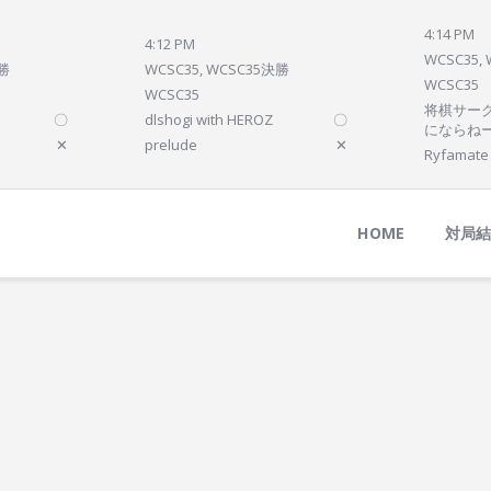
Home
4:14 PM
4:12 PM
対局結果
WCSC35,
決勝
WCSC35, WCSC35決勝
WCSC35
次の対局
WCSC35
将棋サーク
〇
dlshogi with HEROZ
〇
順位
にならね
✕
prelude
✕
Ryfamate
参加プログラム
HOME
対局