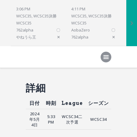
3:06 PM
4:11 PM
4:12 
WCSC35, WCSC35決勝
WCSC35, WCSC35決勝
WCSC
WCSC35
WCSC35
WCSC
762alpha
〇
AobaZero
〇
dlsho
やねうら王
✕
762alpha
✕
prelu
Home
対局結果
次の対局
順位
参加プログラム
詳細
日付
時刻
League
シーズン
2024
5:33
WCSC34二
年5月
WCSC34
PM
次予選
4日