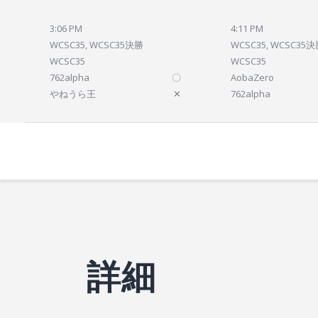
3:06 PM
4:11 PM
WCSC35, WCSC35決勝
WCSC35, WCSC35
WCSC35
WCSC35
762alpha
〇
AobaZero
やねうら王
✕
762alpha
詳細