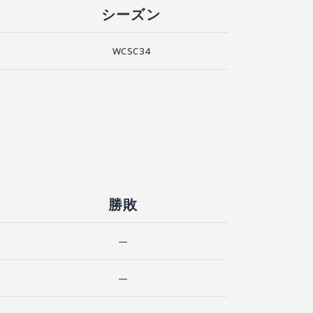
シーズン
WCSC34
勝敗
—
—