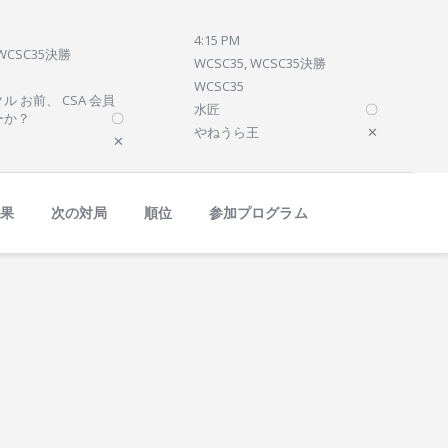
4:15 PM
 WCSC35決勝
WCSC35, WCSC35決勝
WCSC35
ル お前、 CSA 会員
水匠
〇
ーか？
〇
やねうら王
✕
✕
結果
次の対局
順位
参加プログラム