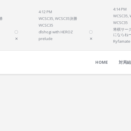
Home
4:14 PM
4:12 PM
対局結果
WCSC35,
決勝
WCSC35, WCSC35決勝
WCSC35
次の対局
WCSC35
将棋サーク
〇
dlshogi with HEROZ
〇
順位
にならね
✕
prelude
✕
Ryfamate
参加プログラム
HOME
対局