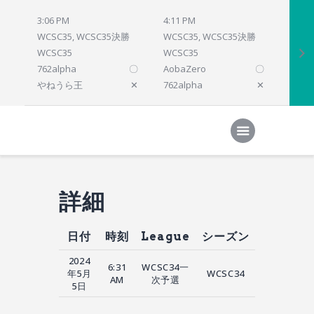
3:06 PM
4:11 PM
4:12 
WCSC35, WCSC35決勝
WCSC35, WCSC35決勝
WCSC
WCSC35
WCSC35
WCSC
762alpha
〇
AobaZero
〇
dlsho
やねうら王
✕
762alpha
✕
prelu
Home
対局結果
次の対局
順位
参加プログラム
詳細
日付
時刻
League
シーズン
2024
6:31
WCSC34一
年5月
WCSC34
AM
次予選
5日