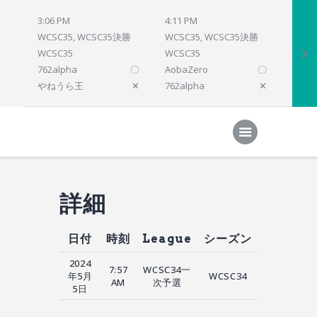
3:06 PM
4:11 PM
4:12 
WCSC35, WCSC35決勝
WCSC35, WCSC35決勝
WCSC
WCSC35
WCSC35
WCSC
762alpha
〇
AobaZero
〇
dlsho
やねうら王
✕
762alpha
✕
prelu
Home
対局結果
次の対局
順位
参加プログラム
詳細
日付
時刻
League
シーズン
2024
7:57
WCSC34一
年5月
WCSC34
AM
次予選
5日