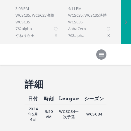
3:06 PM
4:11 PM
4:12 
WCSC35, WCSC35決勝
WCSC35, WCSC35決勝
WCSC
WCSC35
WCSC35
WCSC
762alpha
〇
AobaZero
〇
dlsho
やねうら王
✕
762alpha
✕
prelu
Home
対局結果
次の対局
順位
参加プログラム
詳細
日付
時刻
League
シーズン
2024
9:50
WCSC34一
年5月
WCSC34
AM
次予選
4日