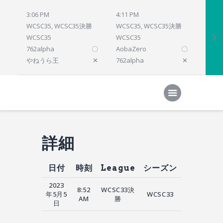
3:06 PM
4:11 PM
4:12 
WCSC35, WCSC35決勝
WCSC35, WCSC35決勝
WCSC
WCSC35
WCSC35
WCSC
762alpha
〇
AobaZero
〇
dlsho
やねうら王
✕
762alpha
✕
prelu
Home
対局結果
次の対局
順位
参加プログラム
詳細
日付
時刻
League
シーズン
2023
8:52
WCSC33決
年5月5
WCSC33
AM
勝
日