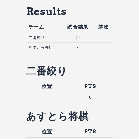
Results
チーム
試合結果
勝敗
二番絞り
〇
あすとら将棋
×
二番絞り
位置
PTS
0
あすとら将棋
位置
PTS