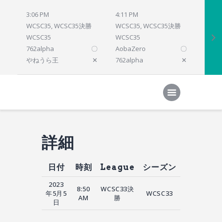
3:06 PM
4:11 PM
4:12 
WCSC35, WCSC35決勝
WCSC35, WCSC35決勝
WCSC
WCSC35
WCSC35
WCSC
762alpha
〇
AobaZero
〇
dlsho
やねうら王
✕
762alpha
✕
prelu
Home
対局結果
次の対局
順位
参加プログラム
詳細
日付
時刻
League
シーズン
2023
8:50
WCSC33決
年5月5
WCSC33
AM
勝
日