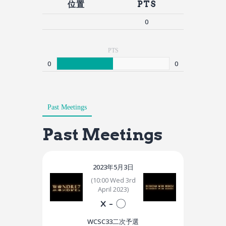
位置
PTS
0
PTS
0
0
Past Meetings
Past Meetings
2023年5月3日
(10:00 Wed 3rd
April 2023)
×
-
〇
WCSC33二次予選