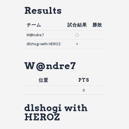
Results
チーム
試合結果
勝敗
W@ndre7
〇
dlshogi with HEROZ
×
W@ndre7
位置
PTS
0
dlshogi with
HEROZ