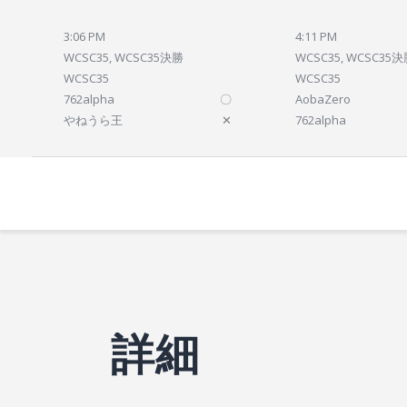
3:06 PM
4:11 PM
WCSC35, WCSC35決勝
WCSC35, WCSC35
WCSC35
WCSC35
762alpha
〇
AobaZero
やねうら王
✕
762alpha
詳細