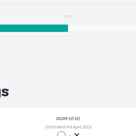
PTS
gs
2023年5月3日
(10:00 Wed 3rd April 2023)
〇
-
×