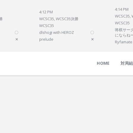
Home
4:14 PM
4:12 PM
対局結果
WCSC35,
決勝
WCSC35, WCSC35決勝
WCSC35
次の対局
WCSC35
将棋サーク
〇
dlshogi with HEROZ
〇
順位
にならね
✕
prelude
✕
Ryfamate
参加プログラム
HOME
対局