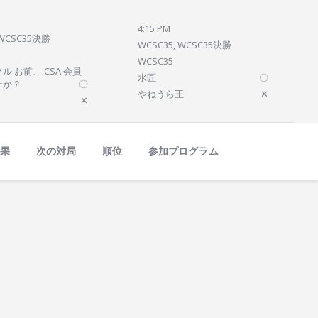
4:15 PM
 WCSC35決勝
WCSC35, WCSC35決勝
WCSC35
ル お前、 CSA 会員
水匠
〇
ーか？
〇
やねうら王
✕
✕
結果
次の対局
順位
参加プログラム