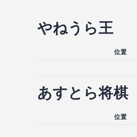
やねうら王
位置
あすとら将棋
位置