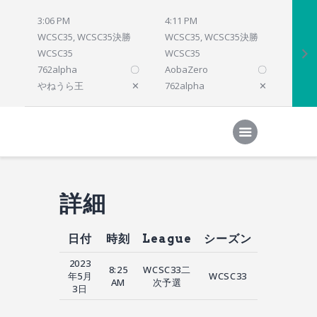
3:06 PM
4:11 PM
4:12 
WCSC35, WCSC35決勝
WCSC35, WCSC35決勝
WCSC
WCSC35
WCSC35
WCSC
762alpha
〇
AobaZero
〇
dlsho
やねうら王
✕
762alpha
✕
prelu
Home
対局結果
次の対局
順位
参加プログラム
詳細
日付
時刻
League
シーズン
2023
8:25
WCSC33二
年5月
WCSC33
AM
次予選
3日