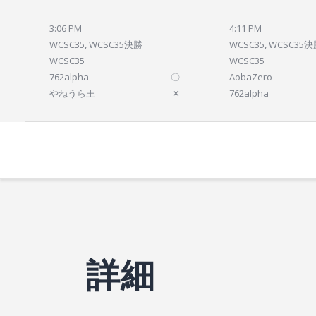
3:06 PM
4:11 PM
WCSC35, WCSC35決勝
WCSC35, WCSC35
WCSC35
WCSC35
762alpha
〇
AobaZero
やねうら王
✕
762alpha
詳細