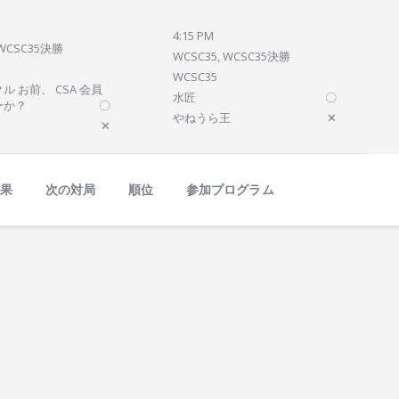
4:15 PM
 WCSC35決勝
WCSC35, WCSC35決勝
WCSC35
ル お前、 CSA 会員
水匠
〇
ーか？
〇
やねうら王
✕
✕
結果
次の対局
順位
参加プログラム