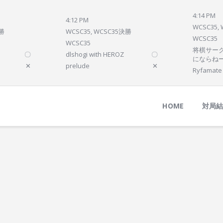
Home
4:14 PM
4:12 PM
対局結果
WCSC35,
決勝
WCSC35, WCSC35決勝
WCSC35
次の対局
WCSC35
将棋サーク
〇
dlshogi with HEROZ
〇
順位
にならね
✕
prelude
✕
Ryfamate
参加プログラム
HOME
対局