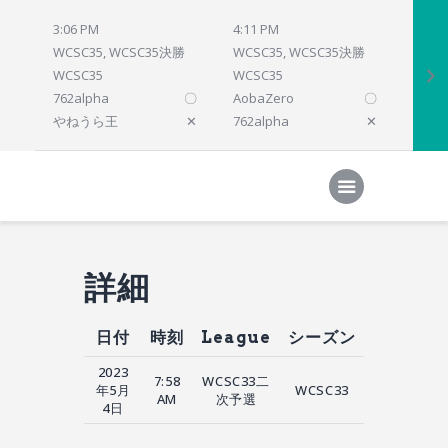
3:06 PM
4:11 PM
4:12 
WCSC35, WCSC35決勝
WCSC35, WCSC35決勝
WCSC
WCSC35
WCSC35
WCSC
762alpha
〇
AobaZero
〇
dlsho
やねうら王
✕
762alpha
✕
prelu
Home
対局結果
次の対局
順位
参加プログラム
詳細
日付
時刻
League
シーズン
2023
7:58
WCSC33二
年5月
WCSC33
AM
次予選
4日