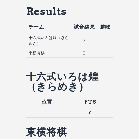
Results
チーム
試合結果
勝敗
十六式いろは煌（きら
×
めき）
東横将棋
〇
十六式いろは煌
（きらめき）
位置
PTS
0
東横将棋