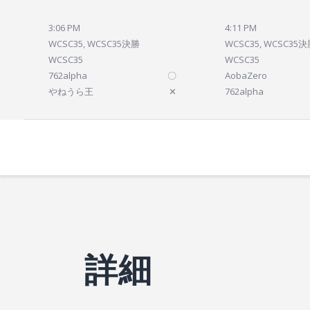
3:06 PM
4:11 PM
WCSC35, WCSC35決勝
WCSC35, WCSC35
WCSC35
WCSC35
762alpha
〇
AobaZero
やねうら王
✕
762alpha
詳細