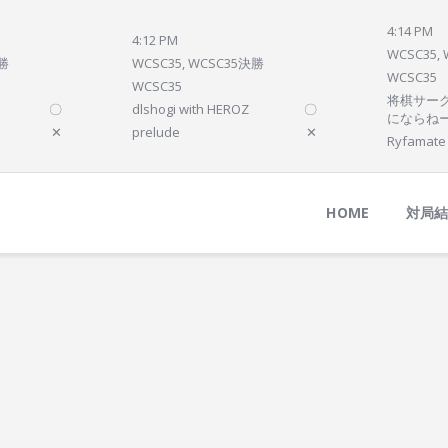
Home
4:14 PM
4:12 PM
対局結果
WCSC35,
決勝
WCSC35, WCSC35決勝
WCSC35
次の対局
WCSC35
将棋サーク
〇
dlshogi with HEROZ
〇
順位
にならね
✕
prelude
✕
Ryfamate
参加プログラム
HOME
対局