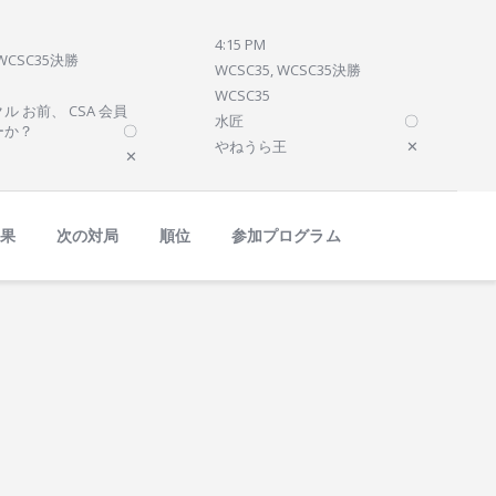
4:15 PM
 WCSC35決勝
WCSC35, WCSC35決勝
WCSC35
ル お前、 CSA 会員
水匠
〇
ーか？
〇
やねうら王
✕
✕
結果
次の対局
順位
参加プログラム