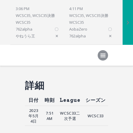
3:06 PM
4:11 PM
4:12 
WCSC35, WCSC35決勝
WCSC35, WCSC35決勝
WCSC
WCSC35
WCSC35
WCSC
762alpha
〇
AobaZero
〇
dlsho
やねうら王
✕
762alpha
✕
prelu
Home
対局結果
次の対局
順位
参加プログラム
詳細
日付
時刻
League
シーズン
2023
7:51
WCSC33二
年5月
WCSC33
AM
次予選
4日