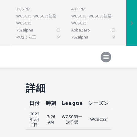
3:06 PM
4:11 PM
4:12 
WCSC35, WCSC35決勝
WCSC35, WCSC35決勝
WCSC
WCSC35
WCSC35
WCSC
762alpha
〇
AobaZero
〇
dlsho
やねうら王
✕
762alpha
✕
prelu
Home
対局結果
次の対局
順位
参加プログラム
詳細
日付
時刻
League
シーズン
2023
7:26
WCSC33一
年5月
WCSC33
AM
次予選
3日