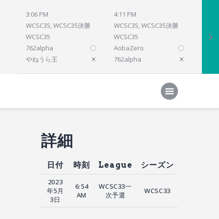
3:06 PM
4:11 PM
4:12 
WCSC35, WCSC35決勝
WCSC35, WCSC35決勝
WCSC
WCSC35
WCSC35
WCSC
762alpha
〇
AobaZero
〇
dlsho
やねうら王
✕
762alpha
✕
prelu
Home
対局結果
次の対局
順位
参加プログラム
詳細
日付
時刻
League
シーズン
2023
6:54
WCSC33一
年5月
WCSC33
AM
次予選
3日