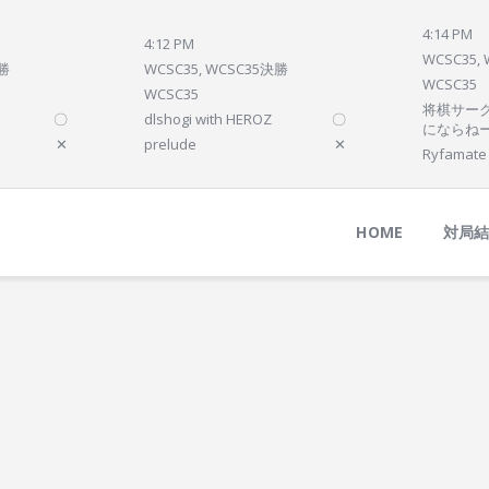
Home
4:14 PM
4:12 PM
対局結果
WCSC35,
決勝
WCSC35, WCSC35決勝
WCSC35
次の対局
WCSC35
将棋サーク
〇
dlshogi with HEROZ
〇
順位
にならね
✕
prelude
✕
Ryfamate
参加プログラム
HOME
対局