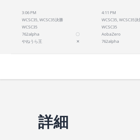
3:06 PM
4:11 PM
WCSC35, WCSC35決勝
WCSC35, WCSC35
WCSC35
WCSC35
762alpha
〇
AobaZero
やねうら王
✕
762alpha
詳細