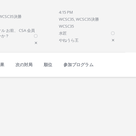
4:15 PM
 WCSC35決勝
WCSC35, WCSC35決勝
WCSC35
ル お前、 CSA 会員
水匠
〇
ーか？
〇
やねうら王
✕
✕
結果
次の対局
順位
参加プログラム