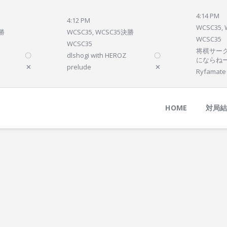
Home
4:14 PM
4:12 PM
対局結果
WCSC35,
決勝
WCSC35, WCSC35決勝
WCSC35
次の対局
WCSC35
将棋サーク
〇
dlshogi with HEROZ
〇
順位
にならね
✕
prelude
✕
Ryfamate
参加プログラム
HOME
対局