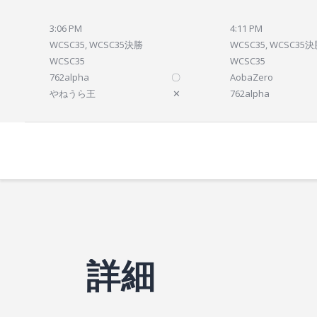
3:06 PM
4:11 PM
WCSC35, WCSC35決勝
WCSC35, WCSC35
WCSC35
WCSC35
762alpha
〇
AobaZero
やねうら王
✕
762alpha
詳細