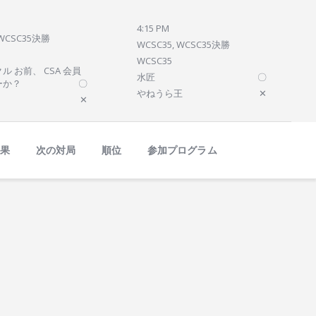
4:15 PM
 WCSC35決勝
WCSC35, WCSC35決勝
WCSC35
ル お前、 CSA 会員
水匠
〇
ーか？
〇
やねうら王
✕
✕
結果
次の対局
順位
参加プログラム