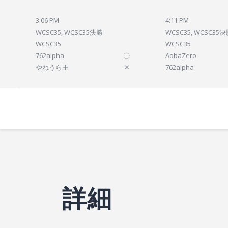
3:06 PM
4:11 PM
WCSC35, WCSC35決勝
WCSC35, WCSC35
WCSC35
WCSC35
762alpha
〇
AobaZero
やねうら王
✕
762alpha
詳細