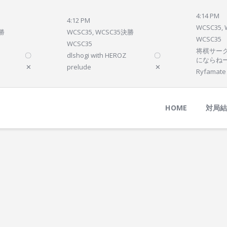
Home
4:14 PM
4:12 PM
対局結果
WCSC35,
決勝
WCSC35, WCSC35決勝
WCSC35
次の対局
WCSC35
将棋サーク
〇
dlshogi with HEROZ
〇
順位
にならね
✕
prelude
✕
Ryfamate
参加プログラム
HOME
対局