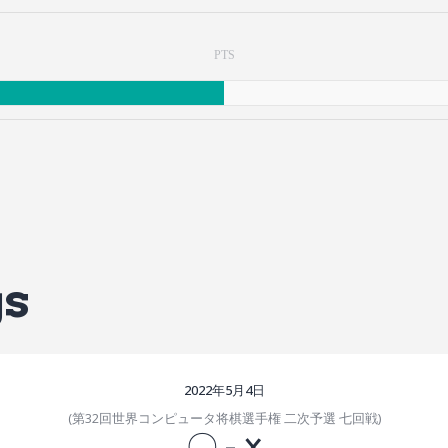
PTS
gs
2022年5月4日
(第32回世界コンピュータ将棋選手権 二次予選 七回戦)
〇
-
×