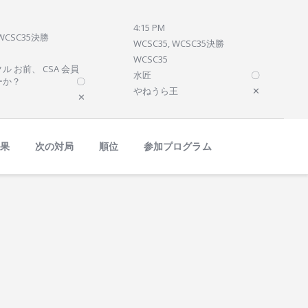
4:15 PM
 WCSC35決勝
WCSC35, WCSC35決勝
WCSC35
ル お前、 CSA 会員
水匠
〇
ーか？
〇
やねうら王
✕
✕
結果
次の対局
順位
参加プログラム