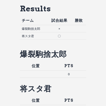
Results
チーム
試合結果
勝敗
爆裂駒捨太郎
×
将スタ君
〇
爆裂駒捨太郎
位置
PTS
0
将スタ君
位置
PTS