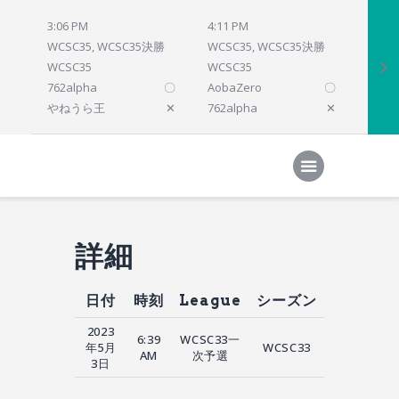
3:06 PM
4:11 PM
4:12 
WCSC35, WCSC35決勝
WCSC35, WCSC35決勝
WCSC
WCSC35
WCSC35
WCSC
762alpha
〇
AobaZero
〇
dlsho
やねうら王
✕
762alpha
✕
prelu
Home
対局結果
次の対局
順位
参加プログラム
詳細
日付
時刻
League
シーズン
2023
6:39
WCSC33一
年5月
WCSC33
AM
次予選
3日